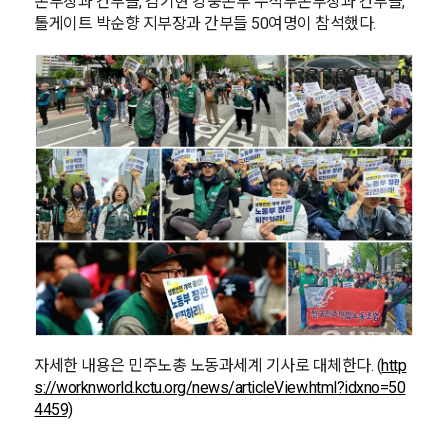
본부장과 간부들, 김기현 강충본부 수석부본부장과 간부들,
톨게이트 박순향 지부장과 간부들 50여명이 참석했다.
자세한 내용은 민주노총 노동과세계 기사로 대체한다. (
http
s://worknworld.kctu.org/news/articleView.html?idxno=50
4459)