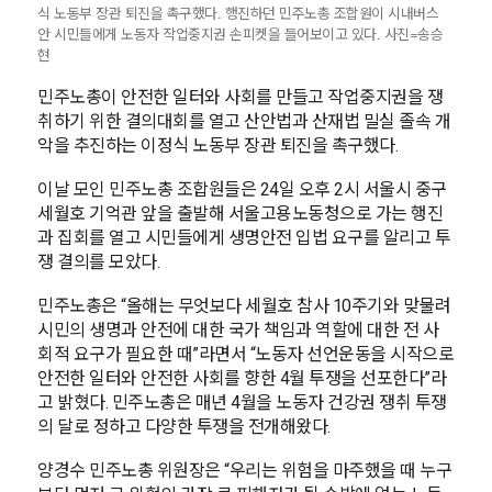
식 노동부 장관 퇴진을 촉구했다. 행진하던 민주노총 조합원이 시내버스
안 시민들에게 노동자 작업중지권 손피켓을 들어보이고 있다. 사진=송승
현
민주노총이 안전한 일터와 사회를 만들고 작업중지권을 쟁
취하기 위한 결의대회를 열고 산안법과 산재법 밀실 졸속 개
악을 추진하는 이정식 노동부 장관 퇴진을 촉구했다.
이날 모인 민주노총 조합원들은 24일 오후 2시 서울시 중구
세월호 기억관 앞을 출발해 서울고용노동청으로 가는 행진
과 집회를 열고 시민들에게 생명안전 입법 요구를 알리고 투
쟁 결의를 모았다.
민주노총은 “올해는 무엇보다 세월호 참사 10주기와 맞물려
시민의 생명과 안전에 대한 국가 책임과 역할에 대한 전 사
회적 요구가 필요한 때”라면서 “노동자 선언운동을 시작으로
안전한 일터와 안전한 사회를 향한 4월 투쟁을 선포한다”라
고 밝혔다. 민주노총은 매년 4월을 노동자 건강권 쟁취 투쟁
의 달로 정하고 다양한 투쟁을 전개해왔다.
양경수 민주노총 위원장은 “우리는 위험을 마주했을 때 누구