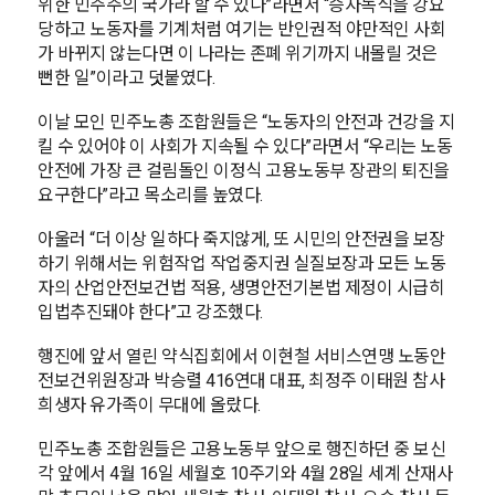
위한 민주주의 국가라 할 수 있나”라면서 “승자독식을 강요
당하고 노동자를 기계처럼 여기는 반인권적 야만적인 사회
가 바뀌지 않는다면 이 나라는 존폐 위기까지 내몰릴 것은
뻔한 일”이라고 덧붙였다.
이날 모인 민주노총 조합원들은 “노동자의 안전과 건강을 지
킬 수 있어야 이 사회가 지속될 수 있다”라면서 “우리는 노동
안전에 가장 큰 걸림돌인 이정식 고용노동부 장관의 퇴진을
요구한다”라고 목소리를 높였다.
아울러 “더 이상 일하다 죽지않게, 또 시민의 안전권을 보장
하기 위해서는 위험작업 작업중지권 실질보장과 모든 노동
자의 산업안전보건법 적용, 생명안전기본법 제정이 시급히
입법추진돼야 한다”고 강조했다.
행진에 앞서 열린 약식집회에서 이현철 서비스연맹 노동안
전보건위원장과 박승렬 416연대 대표, 최정주 이태원 참사
희생자 유가족이 무대에 올랐다.
민주노총 조합원들은 고용노동부 앞으로 행진하던 중 보신
각 앞에서 4월 16일 세월호 10주기와 4월 28일 세계 산재사