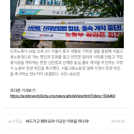
민주노총이 24일 오후 2시 서울시 중구 세월호 기억관 앞을 출발해 서울고
용노동청으로 가는 행진과 집회를 열고 안전한 일터와 사회를 만들고 작업
중지권을 쟁취하는 한편 산안법과 산재법 밀실 졸속 개악을 추진하는 이정
식 노동부 장관 퇴진을 촉구했다. 서울고용노동청 앞에 이정식 장관 퇴진
을 촉구하는 현수막이 내걸렸다. 사진=송승현
또다른 기사보기
https://worknworld.kctu.org/news/articleView.html?idxno=504460
이전글
싸드가고 평화오라! 미군은 이땅을 떠나라!
24.04.30