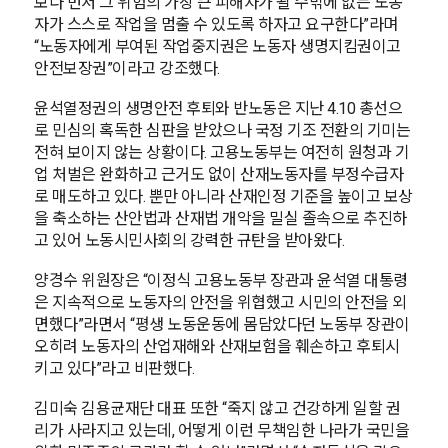
보다 먼저 그 위험의 가장 큰 피해자가 될 수밖에 없는 노동
자가 스스로 작업을 멈출 수 있도록 하자고 요구한다”라며
“노동자에게 부여된 작업중지권은 노동자 생명지킴권이고
안전보장권”이라고 강조했다.
윤석열정권의 생명안전 후퇴와 반노동은 지난 4.10 총선으
로 민심의 혹독한 심판을 받았으나 국정 기조 전환의 기미는
전혀 보이지 않는 상황이다. 고용노동부는 여전히 원청과 기
업 처벌은 완화하고 근거도 없이 산재노동자를 부정수급자
로 매도하고 있다. 뿐만 아니라 산재인정 기준을 높이고 보상
을 축소하는 산안법과 산재법 개악을 밀실 졸속으로 추진하
고 있어 노동시민사회의 강력한 규탄을 받아왔다.
양경수 위원장은 “이정식 고용노동부 장관과 윤석열 대통령
은 지속적으로 노동자의 안전을 위협했고 시민의 안전을 외
면했다”라면서 “평생 노동운동에 몸담았다던 노동부 장관이
오히려 노동자의 산업재해와 산재보험을 훼손하고 후퇴시
키고 있다”라고 비판했다.
김미숙 김용균재단 대표 또한 “죽지 않고 건강하게 일할 권
리가 사라지고 있는데, 어떻게 이런 무책임한 나라가 국민을