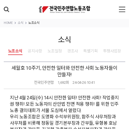
HOME
소식
노조소식
소식
노조소식
공지사항
노조일정
경조사
특별기획
투쟁사업장
세월호 10주기, 안전한 일터와 안전한 사회 노동자들이
만들자!
전국민주연합
1,692회
24-04-26 10:41
지난 4월 24일(수) 14시 안전한 일터! 안전한 사회! 작업중지
권 쟁취! 모든 노동자의 산안법 전면 적용 쟁취! 를 위한 민주
노총 결의대회가 서울 도심에서 열렸다.
우리 노동조합은 도명화 수석부위원장, 함주식 사무처장과
사무처를 비롯해 정동일 경기본부장과 간부들, 유형봉 호남