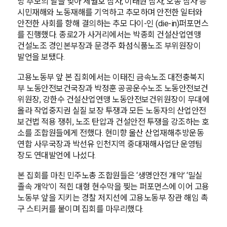
망 추모의 날을 맞아 세월호 참사, 이태원 참사, 오송 참사 등
시민재해와 노동재해를 기억하고 추모하며 안전한 일터와
안전한 사회를 향해 결의하는 추모 다이-인 (die-in)퍼포먼스
를 진행했다. 종로2가 사거리에서는 박종회 건설산업연맹
건설노조 경인본부장과 문경주 화섬식품노조 부위원장이
발언을 보탰다.
고용노동부 앞 본 집회에서는 이태진 금속노조 대전충북지
부 노동안전보건국장과 박정훈 공공운수노조 노동안전보건
위원장, 강한수 건설산업연맹 노동안전보건위원장이 무대에
올라 작업중지권 실질 보장 투쟁과 모든 노동자의 산업안전
보건법 적용 쟁취, 노조 탄압과 건설안전 투쟁을 강조하는 호
소를 조합원들에게 전했다. 현미향 울산 산업재해추방운동
연합 사무국장과 박선유 인천지역 중대재해사업단 운영팀
장도 연대발언에 나섰다.
본 집회를 마친 민주노총 조합원들은 ‘생명안전 개악’ ‘밀실
졸속 개악’이 적힌 대형 현수막을 찢는 퍼포먼스에 이어 고용
노동부 앞을 지키는 경찰 저지선에 고용노동부 장관 해임 촉
구 스티커를 붙이며 집회를 마무리했다.