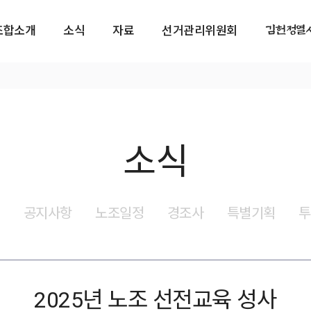
김헌정열
조합소개
소식
자료
선거관리위원회
소식
식
공지사항
노조일정
경조사
특별기획
투
2025년 노조 선전교육 성사