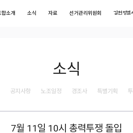
김헌정열
조합소개
소식
자료
선거관리위원회
소식
식
공지사항
노조일정
경조사
특별기획
투
7월 11일 10시 총력투쟁 돌입