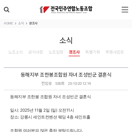
HOME
소식
경조사
소식
노조소식
공지사항
노조일정
경조사
특별기획
투쟁사업장
동해지부 조한봉조합원 자녀 조성빈군 결혼식
전임성
550회
25-10-20 12:19
동해지부 조한봉 조합원 자녀 조성빈군 결혼식
일시: 2025년 11월 2일 (일) 오전11시
장소: 강릉시 세인트컨벤션 웨딩 4층 세인트홀
조합원 여러분의 많은 축하 부탁드립니다.