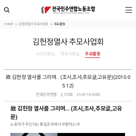
HOME
김헌정열사 추모사업회
주요활동
김헌정열사 추모사업회
사진자료실
영상자료실
주요활동
故 김헌정 열사를 그리며... (조시,조사,추모글,고유문)(2010.0
5.12)
전국민주연합
2,172회
21-07-14 10:03
故 김헌정 열사를 그리며... (조시,조사,추모글,고유
문)
노동자가 주인되는 통일조국에서 부활하소서!