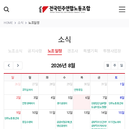
HOME
소식
노조일정
소식
노조소식
공지사항
노조일정
경조사
특별기획
투쟁사업장
2026년 8월
월
주
일
일
월
화
수
목
금
토
26일
27일
28일
29일
30일
31일
1일
조직실 회의
연맹 중집
2일
3일
4일
5일
6일
7일
8일
연맹 생폐회의
경기 운영위
강원집단 실무협의
민주노총 통선대
도급지침 노정협의
9일
10일
11일
12일
13일
14일
15일
민주노총 통선대
중집 수련회
공공비정규 예산편성기자회견
공무직위 민간위탁회의
8.15 전노대회
영남 운영위
공무직위 자회사회의