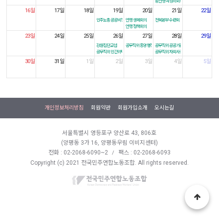
총연맹 여성위회의
16일
17일
18일
19일
20일
21일
22일
민주노총 공공비정규 결의대회
연맹 생폐회의
전북본부 수련회
연맹 정책회의
23일
24일
25일
26일
27일
28일
29일
강원집단교섭
공무직위 중앙행정 증언대회
공무직위 공공기관 증언대회
공무직위 민간위탁 증언대회
공무직위 자회사 증언대회
30일
31일
1일
2일
3일
4일
5일
개인정보처리방침
회원약관
회원가입소개
오시는길
서울특별시 영등포구 양산로 43, 806호
(양평동 3가 16, 양평동우림 이비지센터)
전화 : 02-2068-6090~2
팩스 : 02-2068-6093
/
Copyright (c) 2021 전국민주연합노동조합. All rights reserved.