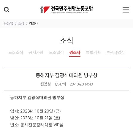
HOME
소식
경조사
소식
노조소식
공지사항
노조일정
경조사
특별기획
투쟁사업장
동해지부 김광식대의원 빙부상
전임성
1,547회
23-10-20 14:43
동해지부 김광식대의원 빙부상
입재: 2023년 10월 20일 (금)
발인: 2023년 10월 21일 (토)
빈소: 동해전문장례식장 VIP실